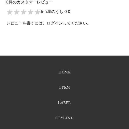
0件のカスタマーレビュー
/home/cbc-
★★★★★
5つ星のうち 0.0
gict/cbc-
レビューを書くには、ログインしてください。
gict.net/public_html/furuichi/predawn/det
on
line
HOME
194
0%;">★★★★★
ITEM
LABEL
STYLING