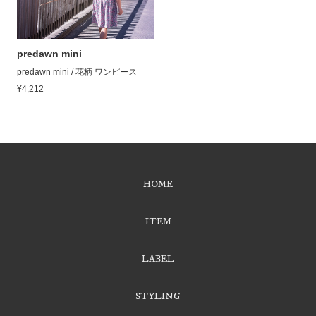
predawn mini
predawn mini / 花柄 ワンピース
¥4,212
HOME
ITEM
LABEL
STYLING